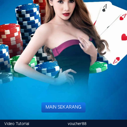
MAIN SEKARANG
Video Tutorial
voucher88