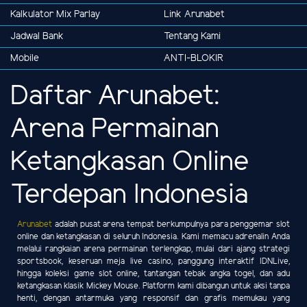
Kalkulator Mix Parlay
Link Arunabet
Jadwal Bank
Tentang Kami
Mobile
ANTI-BLOKIR
Daftar Arunabet:
Arena Permainan
Ketangkasan Online
Terdepan Indonesia
Arunabet
adalah pusat arena tempat berkumpulnya para penggemar slot
online dan ketangkasan di seluruh Indonesia. Kami memacu adrenalin Anda
melalui rangkaian arena permainan terlengkap, mulai dari ajang strategi
sportsbook, keseruan meja live casino, panggung interaktif IDNLive,
hingga koleksi game slot online, tantangan tebak angka togel, dan adu
ketangkasan klasik Mickey Mouse. Platform kami dibangun untuk aksi tanpa
henti, dengan antarmuka yang responsif dan grafis memukau yang