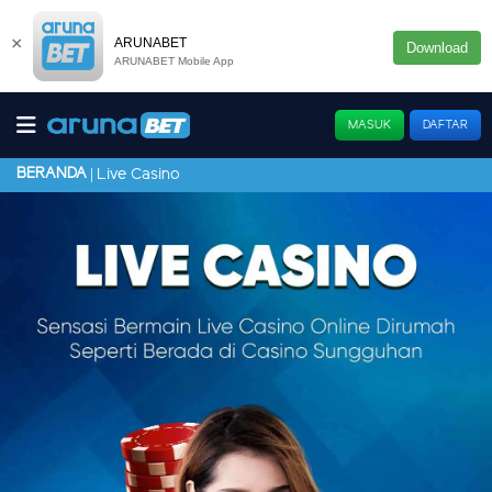
×
ARUNABET
Download
ARUNABET Mobile App
MASUK
DAFTAR
BERANDA
Live Casino