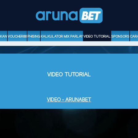
AKAN
VOUCHER88
PHISING
KALKULATOR MIX PARLAY
VIDEO TUTORIAL
SPONSORS
CAR
VIDEO TUTORIAL
VIDEO - ARUNABET