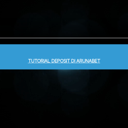
TUTORIAL DEPOSIT DI ARUNABET