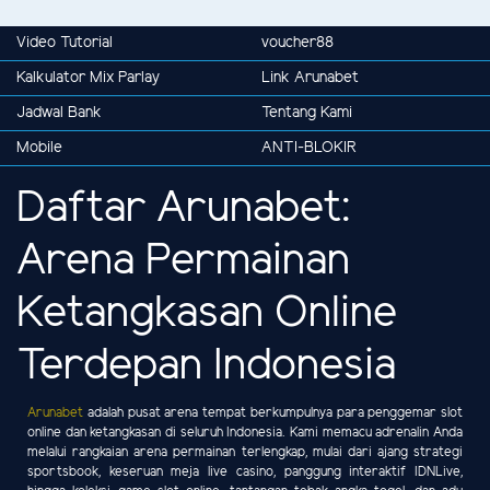
Video Tutorial
voucher88
Kalkulator Mix Parlay
Link Arunabet
Jadwal Bank
Tentang Kami
Mobile
ANTI-BLOKIR
Daftar Arunabet:
Arena Permainan
Ketangkasan Online
Terdepan Indonesia
Arunabet
adalah pusat arena tempat berkumpulnya para penggemar slot
online dan ketangkasan di seluruh Indonesia. Kami memacu adrenalin Anda
melalui rangkaian arena permainan terlengkap, mulai dari ajang strategi
sportsbook, keseruan meja live casino, panggung interaktif IDNLive,