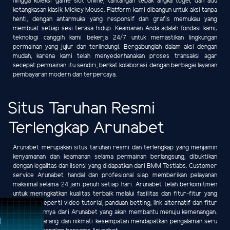
hingga koleksi game slot online, tantangan tebak angka togel, dan adu
ketangkasan klasik Mickey Mouse. Platform kami dibangun untuk aksi tanpa
henti, dengan antarmuka yang responsif dan grafis memukau yang
membuat setiap sesi terasa hidup. Keamanan Anda adalah fondasi kami;
teknologi canggih kami bekerja 24/7 untuk memastikan lingkungan
permainan yang jujur dan terlindungi. Bergabunglah dalam aksi dengan
mudah, karena kami telah menyederhanakan proses transaksi agar
secepat permainan itu sendiri, berkat kolaborasi dengan berbagai layanan
pembayaran modern dan terpercaya.
Situs Taruhan Resmi
Terlengkap Arunabet
Arunabet merupakan situs taruhan resmi dan terlengkap yang menjamin
kenyamanan dan keamanan selama permainan berlangsung, dibuktikan
dengan legalitas dan lisensi yang didapatkan dari BMM Testlabs. Customer
service Arunabet handal dan profesional siap memberikan pelayanan
maksimal selama 24 jam penuh setiap hari. Arunabet telah berkomitmen
untuk meningkatkan kualitas terbaik melalui fasilitas dan fitur-fitur yang
diberikan seperti video tutorial, panduan betting, link alternatif dan fitur
menarik lainnya dari Arunabet yang akan membantu menuju kemenangan.
Daftar sekarang dan nikmati kesempatan mendapatkan pengalaman seru